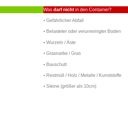
Was
darf nicht
in den Container?
• Gefährlicher Abfall
• Belasteter oder verunreinigter Boden
• Wurzeln / Äste
• Grasnarbe / Gras
• Bauschutt
• Restmüll / Holz / Metalle / Kunststoffe
• Steine (größer als 10cm)