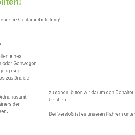
llten!
tenreine Containerbefüllung!
?
ellen eines
ßen oder Gehwegen
gung (sog.
as zuständige
zu sehen, bitten wir darum den Behälter
 Ordnungsamt.
befüllen.
ainers den
sen.
Bei Verstoß ist es unseren Fahrern unter