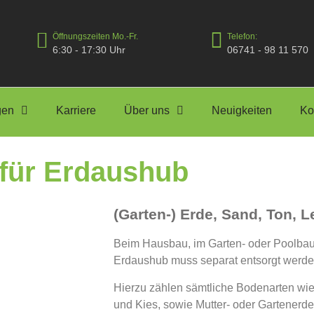
Öffnungszeiten Mo.-Fr.
Telefon:
6:30 - 17:30 Uhr
06741 - 98 11 570
gen
Karriere
Über uns
Neuigkeiten
Ko
 für Erdaushub
(Garten-) Erde, Sand, Ton, 
Beim Hausbau, im Garten- oder Poolbau 
Erdaushub muss separat entsorgt werden
Hierzu zählen sämtliche Bodenarten wie
und Kies, sowie Mutter- oder Gartener