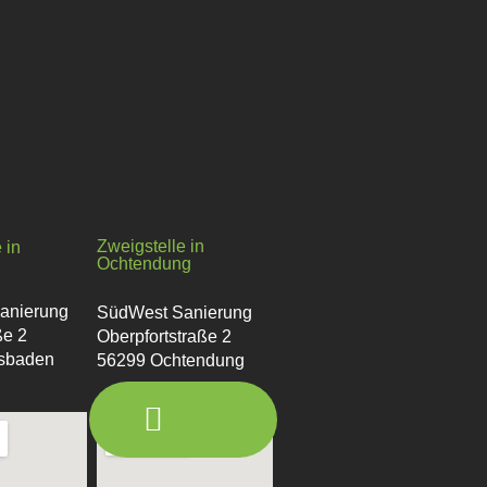
Zweigstelle in
 in
Ochtendung
n
anierung
SüdWest Sanierung
ße 2
Oberpfortstraße 2
sbaden
56299 Ochtendung