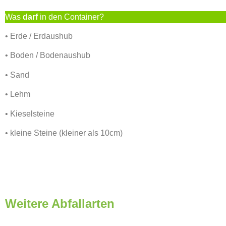
Was
darf
in den Container?
• Erde / Erdaushub
• Boden / Bodenaushub
• Sand
• Lehm
• Kieselsteine
• kleine Steine (kleiner als 10cm)
Weitere Abfallarten