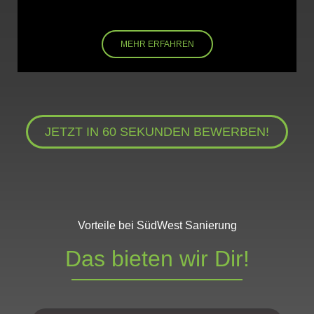
MEHR ERFAHREN
JETZT IN 60 SEKUNDEN BEWERBEN!
Vorteile bei SüdWest Sanierung
Das bieten wir Dir!