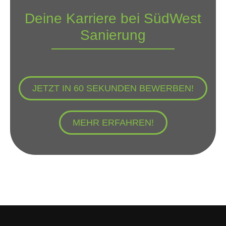
Deine Karriere bei SüdWest
Sanierung
JETZT IN 60 SEKUNDEN BEWERBEN!
MEHR ERFAHREN!