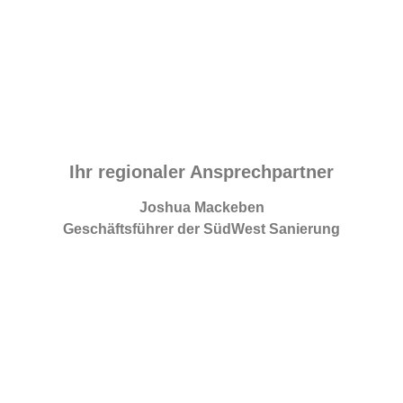
Ihr regionaler Ansprechpartner
Joshua Mackeben
Geschäftsführer der SüdWest Sanierung
info@sw-sanierung.de
+49 (0) 6741 – 98 11 570